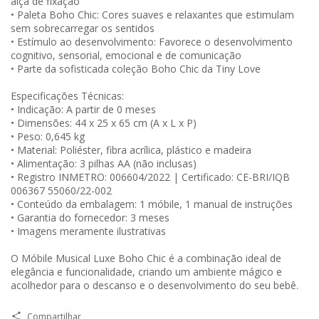
alça de fixação
• Paleta Boho Chic: Cores suaves e relaxantes que estimulam
sem sobrecarregar os sentidos
• Estímulo ao desenvolvimento: Favorece o desenvolvimento
cognitivo, sensorial, emocional e de comunicação
• Parte da sofisticada coleção Boho Chic da Tiny Love
Especificações Técnicas:
• Indicação: A partir de 0 meses
• Dimensões: 44 x 25 x 65 cm (A x L x P)
• Peso: 0,645 kg
• Material: Poliéster, fibra acrílica, plástico e madeira
• Alimentação: 3 pilhas AA (não inclusas)
• Registro INMETRO: 006604/2022 | Certificado: CE-BRI/IQB
006367 55060/22-002
• Conteúdo da embalagem: 1 móbile, 1 manual de instruções
• Garantia do fornecedor: 3 meses
• Imagens meramente ilustrativas
O Móbile Musical Luxe Boho Chic é a combinação ideal de
elegância e funcionalidade, criando um ambiente mágico e
acolhedor para o descanso e o desenvolvimento do seu bebê.
Compartilhar