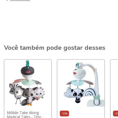
Você também pode gostar desses
Móbile Take Along
-
10
%
-
3
Magical Tales - Tiny