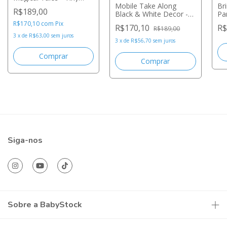
Love
Mobile Take Along
Br
R$189,00
Black & White Decor -
Pa
Tiny Love
Ti
R$170,10
com
Pix
R$170,10
R$
R$189,00
3
x
de
R$63,00
sem juros
3
x
de
R$56,70
sem juros
Siga-nos
Sobre a BabyStock