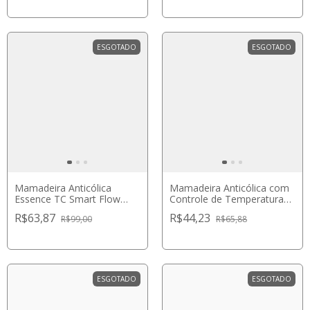
ESGOTADO
ESGOTADO
Mamadeira Anticólica
Mamadeira Anticólica com
Essence TC Smart Flow
Controle de Temperatura
270ml Boy - NUK
150ml Rosa - NUK
R$63,87
R$44,23
R$99,00
R$65,88
ESGOTADO
ESGOTADO