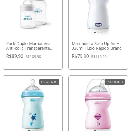
Pack Duplo Mamadeira
Mamadeira Step Up 6m+
Anti-colic Transparente
330ml Fluxo Rápido Branca
125ml e 260ml - Philips
- Chicco
R$89,90
R$79,90
R$109,90
R$119,90
Avent
ESGOTADO
ESGOTADO