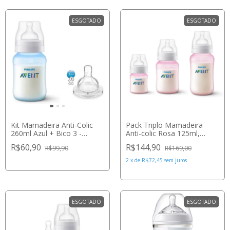
ESGOTADO
ESGOTADO
Kit Mamadeira Anti-Colic
Pack Triplo Mamadeira
260ml Azul + Bico 3 -
Anti-colic Rosa 125ml,
Philips Avent
260ml 330ml - Philips Avent
R$60,90
R$144,90
R$99,90
R$169,00
2
x
de
R$72,45
sem juros
ESGOTADO
ESGOTADO