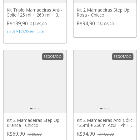
Kit Triplo Mamadeiras Anti-
Kit 2 Mamadeiras Step Up
Colic 125 ml + 260 ml + 330
Rosa - Chicco
ml Transparentes - Philips
R$139,90
R$94,90
R$169,00
R$106,29
Avent
2
x
de
R$69,95
sem juros
ESGOTADO
ESGOTADO
Kit 2 Mamadeiras Step Up
Kit 2 Mamadeiras Anti-Cólic
Branca - Chicco
125ml e 260ml Azul - Philips
Avent
R$69,90
R$94,90
R$99,90
R$109,90