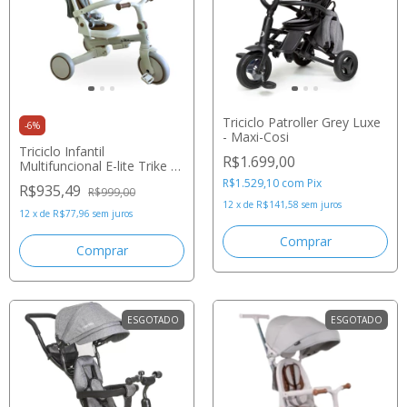
Triciclo Patroller Grey Luxe
-
6
%
- Maxi-Cosi
Triciclo Infantil
R$1.699,00
Multifuncional E-lite Trike 5
em 1 Off White e Cinza -
R$1.529,10
com
Pix
R$935,49
R$999,00
Premium Baby
12
x
de
R$141,58
sem juros
12
x
de
R$77,96
sem juros
ESGOTADO
ESGOTADO