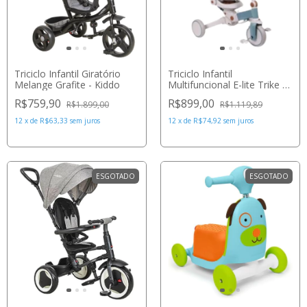
Triciclo Infantil Giratório
Triciclo Infantil
Melange Grafite - Kiddo
Multifuncional E-lite Trike 5
em 1 Off White e Azul -
R$759,90
R$899,00
R$1.899,00
R$1.119,89
Premium Baby
12
x
de
R$63,33
sem juros
12
x
de
R$74,92
sem juros
ESGOTADO
ESGOTADO