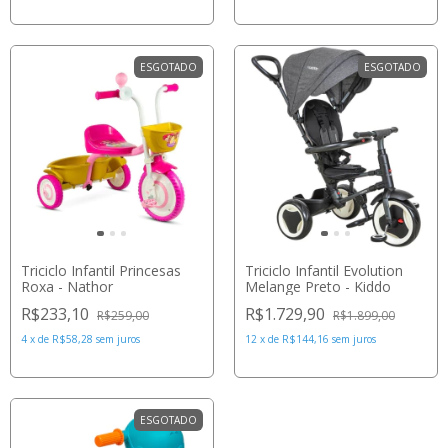
ESGOTADO
ESGOTADO
Triciclo Infantil Princesas
Triciclo Infantil Evolution
Roxa - Nathor
Melange Preto - Kiddo
R$233,10
R$1.729,90
R$259,00
R$1.899,00
4
x
de
R$58,28
sem juros
12
x
de
R$144,16
sem juros
ESGOTADO