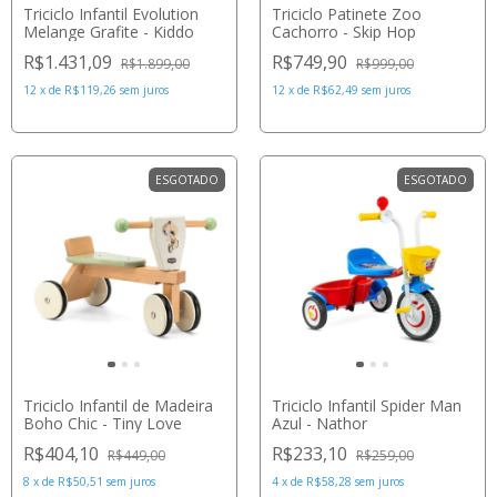
Triciclo Infantil Evolution
Triciclo Patinete Zoo
Melange Grafite - Kiddo
Cachorro - Skip Hop
R$1.431,09
R$749,90
R$1.899,00
R$999,00
12
x
de
R$119,26
sem juros
12
x
de
R$62,49
sem juros
ESGOTADO
ESGOTADO
Triciclo Infantil de Madeira
Triciclo Infantil Spider Man
Boho Chic - Tiny Love
Azul - Nathor
R$404,10
R$233,10
R$449,00
R$259,00
8
x
de
R$50,51
sem juros
4
x
de
R$58,28
sem juros