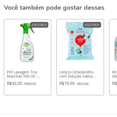
Você também pode gostar desses
ESGOTADO
ESGOTADO
Pré Lavagem Tira
Lenços Umedecidos
Ki
Manchas 500 ml -
com Solução Salina
Ma
Bioclub Baby
Assoar Baby 20
Ve
R$42,00
R$19,90
R$
R$69,00
R$23,88
Unidades - LikLuc