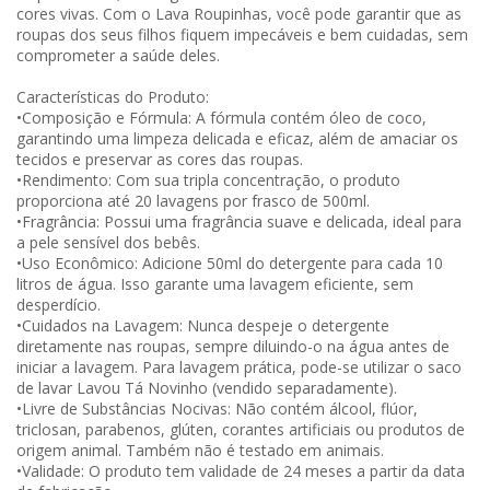
cores vivas. Com o Lava Roupinhas, você pode garantir que as
roupas dos seus filhos fiquem impecáveis e bem cuidadas, sem
comprometer a saúde deles.
Características do Produto:
•Composição e Fórmula: A fórmula contém óleo de coco,
garantindo uma limpeza delicada e eficaz, além de amaciar os
tecidos e preservar as cores das roupas.
•Rendimento: Com sua tripla concentração, o produto
proporciona até 20 lavagens por frasco de 500ml.
•Fragrância: Possui uma fragrância suave e delicada, ideal para
a pele sensível dos bebês.
•Uso Econômico: Adicione 50ml do detergente para cada 10
litros de água. Isso garante uma lavagem eficiente, sem
desperdício.
•Cuidados na Lavagem: Nunca despeje o detergente
diretamente nas roupas, sempre diluindo-o na água antes de
iniciar a lavagem. Para lavagem prática, pode-se utilizar o saco
de lavar Lavou Tá Novinho (vendido separadamente).
•Livre de Substâncias Nocivas: Não contém álcool, flúor,
triclosan, parabenos, glúten, corantes artificiais ou produtos de
origem animal. Também não é testado em animais.
•Validade: O produto tem validade de 24 meses a partir da data